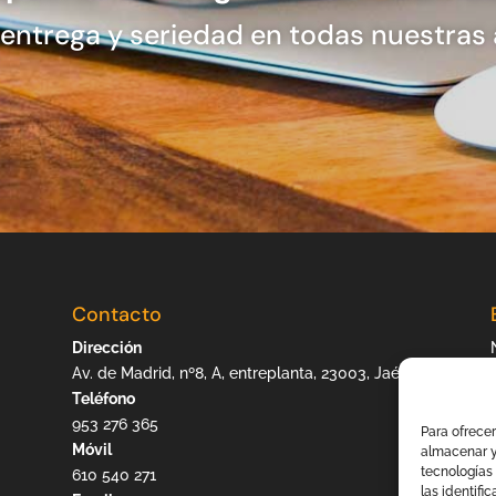
 entrega y seriedad en todas nuestras
Contacto
Dirección
Av. de Madrid, nº8, A, entreplanta, 23003, Jaén
Teléfono
953 276 365
Para ofrecer
Móvil
almacenar y
tecnologías
610 540 271
las identifi