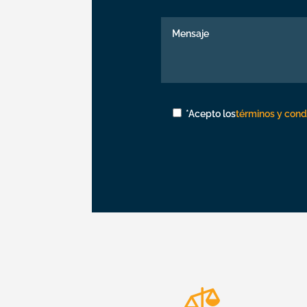
*Acepto los
términos y condi
