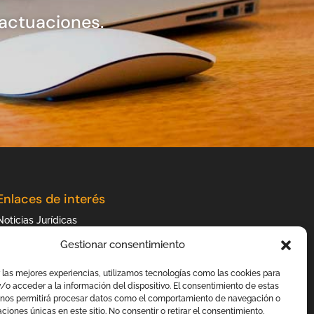
 actuaciones.
Enlaces de interés
Noticias Jurídicas
BOP de Jaén
Gestionar consentimiento
BOE
 las mejores experiencias, utilizamos tecnologías como las cookies para
/o acceder a la información del dispositivo. El consentimiento de estas
 nos permitirá procesar datos como el comportamiento de navegación o
caciones únicas en este sitio. No consentir o retirar el consentimiento,